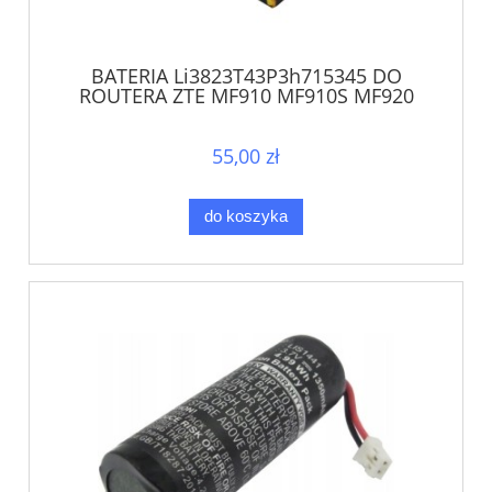
BATERIA Li3823T43P3h715345 DO
ROUTERA ZTE MF910 MF910S MF920
MF971 MF971R
55,00 zł
do koszyka