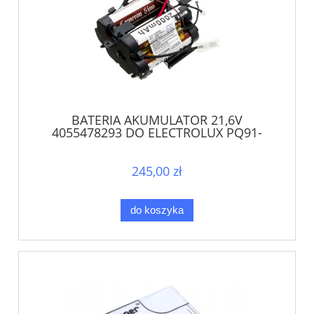
BATERIA AKUMULATOR 21,6V
4055478293 DO ELECTROLUX PQ91-
40GG AEG QX9-1-40GG
245,00 zł
do koszyka