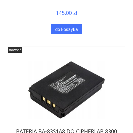
P8600 XPR XiR
145,00 zł
do koszyka
nowość
BATERIA BA-83S1A8 DO CIPHERLAB 8300