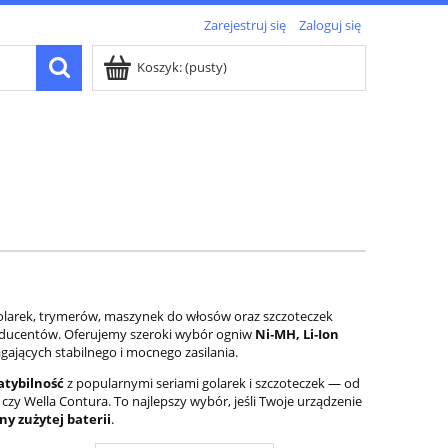
Zarejestruj się
Zaloguj się
Koszyk:
(pusty)
larek, trymerów, maszynek do włosów oraz szczoteczek
oducentów. Oferujemy szeroki wybór ogniw
Ni‑MH, Li‑Ion
ających stabilnego i mocnego zasilania.
atybilność
z popularnymi seriami golarek i szczoteczek — od
zy Wella Contura. To najlepszy wybór, jeśli Twoje urządzenie
ny zużytej baterii
.