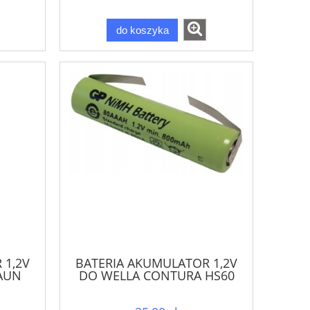
do koszyka
 1,2V
BATERIA AKUMULATOR 1,2V
AUN
DO WELLA CONTURA HS60
42mm
HS61