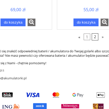
1871
1584
69,00 zł
55,00 zł
do koszyka
do koszyka
«
1
2
»
i się znaleźć odpowiedniej baterii / akumulatora do Twojej golarki albo szc
a? Nie masz pewności czy oferowana bateria / akumulator będzie pasować
 się z Nami - chętnie pomożemy!
011
p@akumulatorki.pl