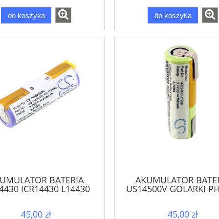
do koszyka
do koszyka
UMULATOR BATERIA
AKUMULATOR BATE
4430 ICR14430 L14430
US14500V GOLARKI PH
430 3,7V DO GOLARKI
RQ HQ
PHILIPS AT
45,00 zł
45,00 zł