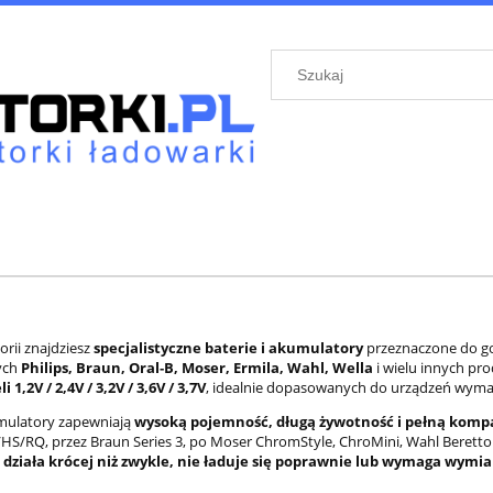
orii znajdziesz
specjalistyczne baterie i akumulatory
przeznaczone do go
ych
Philips, Braun, Oral‑B, Moser, Ermila, Wahl, Wella
i wielu innych pr
 1,2V / 2,4V / 3,2V / 3,6V / 3,7V
, idealnie dopasowanych do urządzeń wymag
mulatory zapewniają
wysoką pojemność, długą żywotność i pełną komp
/HS/RQ, przez Braun Series 3, po Moser ChromStyle, ChroMini, Wahl Beretto c
 działa krócej niż zwykle, nie ładuje się poprawnie lub wymaga wymia