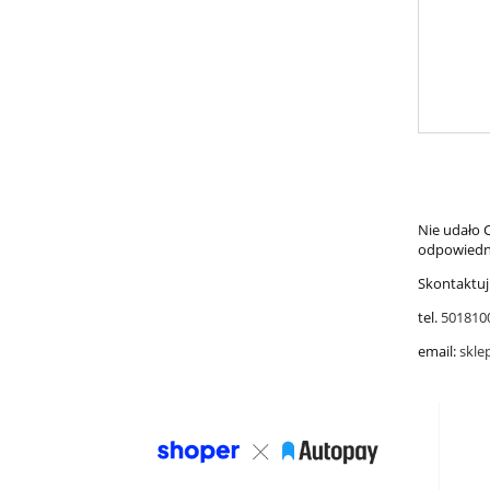
Nie udało C
odpowiedni
Skontaktuj
tel.
501810
email:
skle