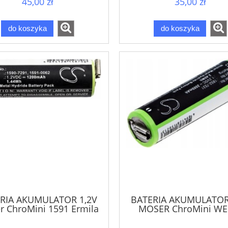
45,00 zł
35,00 zł
do koszyka
do koszyka
RIA AKUMULATOR 1,2V
BATERIA AKUMULATOR
r ChroMini 1591 Ermila
MOSER ChroMini WE
Xpert