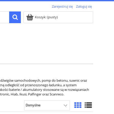
Zarejestruj się
Zaloguj się
Koszyk:
(pusty)
a do dźwigów samochodowych, pomp do betonu, suwnic oraz
zną odległość od przenoszonego ładunku, a system
akości baterie / akumulatory stosowane są w rozwiązaniach
nic, Hiab, Ikusi, Palfinger oraz Scanreco.