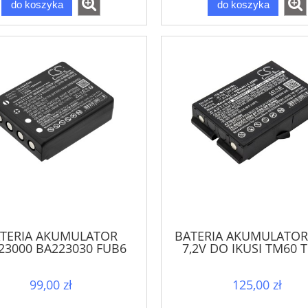
do koszyka
do koszyka
TERIA AKUMULATOR
BATERIA AKUMULATOR
23000 BA223030 FUB6
7,2V DO IKUSI TM60 
6 DO HBC RADIOMATIC
TM62
MICRON
99,00 zł
125,00 zł