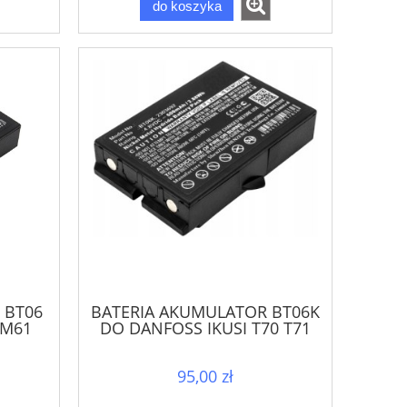
do koszyka
 BT06
BATERIA AKUMULATOR BT06K
TM61
DO DANFOSS IKUSI T70 T71
T72 TM70 RAD-TF RAD-TS
95,00 zł