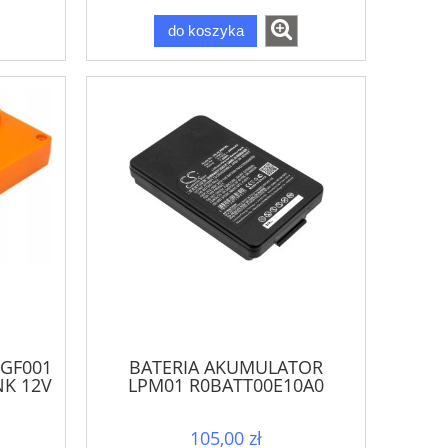
do koszyka
GF001
BATERIA AKUMULATOR
NK 12V
LPM01 R0BATT00E10A0
LPM01LI 3,7V DO AUTEC LK
NEO
105,00 zł