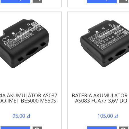
RIA AKUMULATOR AS037
BATERIA AKUMULATOR 
 DO IMET BE5000 M550S
AS083 FUA77 3,6V DO
VE S M550S WAVE L
BE3600 BE5500 M550 
95,00 zł
105,00 zł