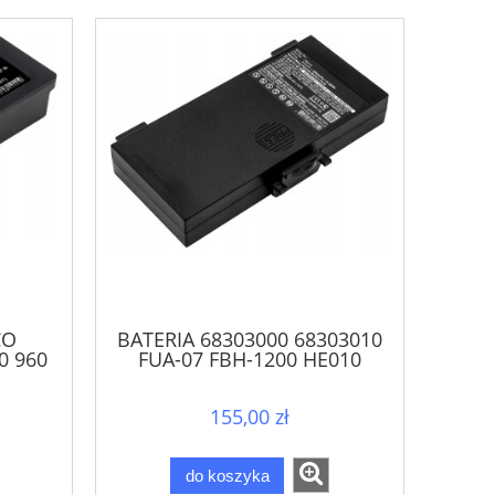
CO
BATERIA 68303000 68303010
0 960
FUA-07 FBH-1200 HE010
RHE9614KY 9,6V DO
HETRONIC
155,00 zł
do koszyka