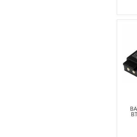
BA
BT
DANF