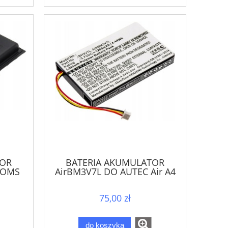
TOR
BATERIA AKUMULATOR
ROMS
AirBM3V7L DO AUTEC Air A4
A6 A8
75,00 zł
do koszyka