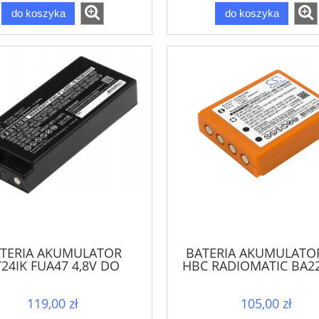
do koszyka
do koszyka
TERIA AKUMULATOR
BATERIA AKUMULATO
24IK FUA47 4,8V DO
HBC RADIOMATIC BA2
OSS IKUSI IK3 IK4 T70
BA223030 FUA39 FU
TM70
RHB3621
119,00 zł
105,00 zł