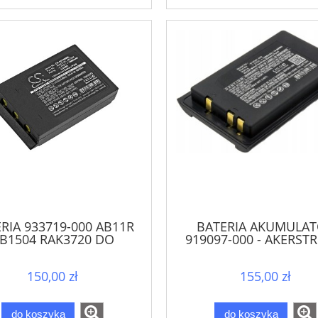
RIA 933719-000 AB11R
BATERIA AKUMULA
B1504 RAK3720 DO
919097-000 - AKERST
KERSTROMS JUPITER
100J BC
MERCURY T-Rx
150,00 zł
155,00 zł
do koszyka
do koszyka