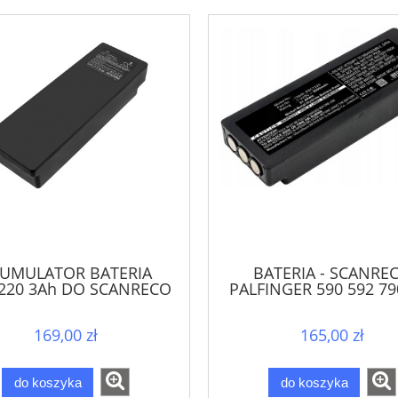
UMULATOR BATERIA
BATERIA - SCANRE
220 3Ah DO SCANRECO
PALFINGER 590 592 79
INGER 590 592 790 960
RC400
RC400
169,00 zł
165,00 zł
do koszyka
do koszyka