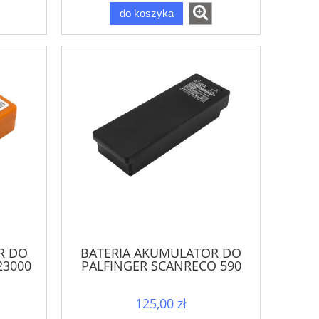
do koszyka
R DO
BATERIA AKUMULATOR DO
23000
PALFINGER SCANRECO 590
B06N
592 790 960 RC400 RC590
RC960
125,00 zł