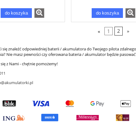
do koszyka
do koszyka
«
1
2
»
i się znaleźć odpowiedniej baterii / akumulatora do Twojego pilota zdalneg
a? Nie masz pewności czy oferowana bateria / akumulator będzie pasować
 się z Nami - chętnie pomożemy!
011
p@akumulatorki.pl