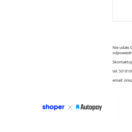
Nie udało C
odpowiedni
Skontaktuj
tel.
501810
email:
skle