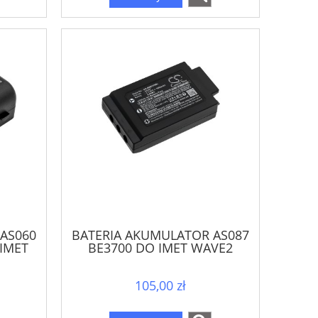
AS060
BATERIA AKUMULATOR AS087
 IMET
BE3700 DO IMET WAVE2
M550S
M880 RAY
105,00 zł