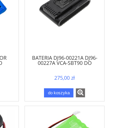
TOR
BATERIA DJ96-00221A DJ96-
O
00227A VCA-SBT90 DO
OWER
SAMSUNG JET 70 JET 75 JET 90
O
275,00 zł
do koszyka