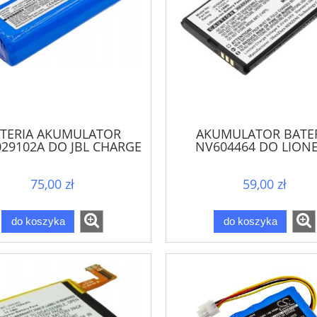
TERIA AKUMULATOR
AKUMULATOR BATE
29102A DO JBL CHARGE
NV604464 DO LION
3
BABYLINE 8.1
75,00 zł
59,00 zł
do koszyka
do koszyka