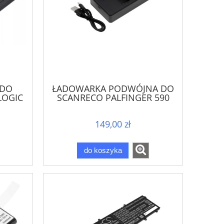
 DO
ŁADOWARKA PODWÓJNA DO
LOGIC
SCANRECO PALFINGER 590
00
592 790 960 RC400 RC590
RC960
149,00 zł
do koszyka