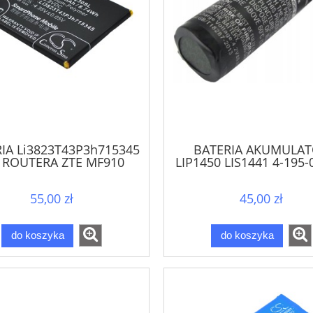
IA Li3823T43P3h715345
BATERIA AKUMULA
 ROUTERA ZTE MF910
LIP1450 LIS1441 4-195-
F910S MF920 MF971
DO PADA SONY PS3 C
MF971R
ZCM1
55,00 zł
45,00 zł
do koszyka
do koszyka