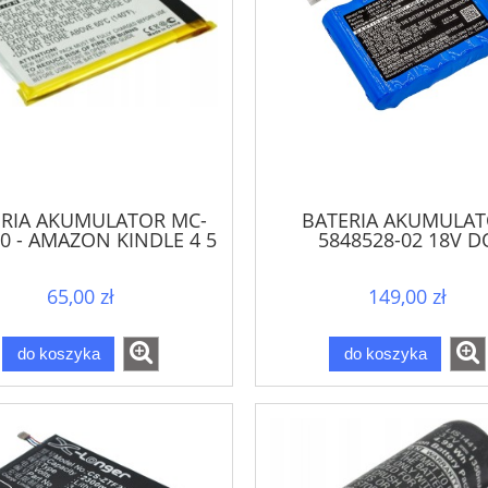
ERIA AKUMULATOR MC-
BATERIA AKUMULA
0 - AMAZON KINDLE 4 5
5848528-02 18V D
6
HUSQVARNA AUTOM
GARDENA SILEN
65,00 zł
149,00 zł
do koszyka
do koszyka