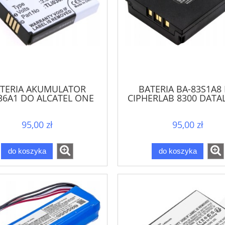
TERIA AKUMULATOR
BATERIA BA-83S1A8
036A1 DO ALCATEL ONE
CIPHERLAB 8300 DATA
Y900
METROLOGIC SP56
95,00 zł
95,00 zł
do koszyka
do koszyka