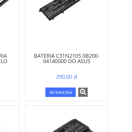
RIA
BATERIA C31N2105 0B200-
ELO
04140000 DO ASUS
VIVOBOOK S14 OLED
VIVOBOOK S15 OLED
290,00 zł
do koszyka