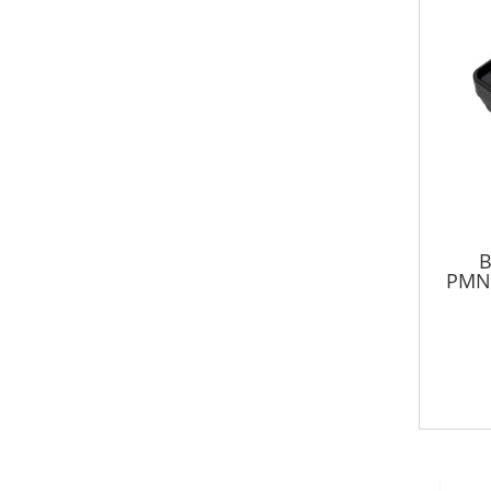
B
PMN
DP