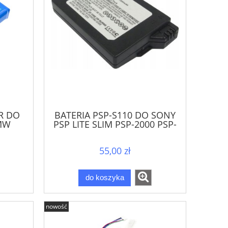
R DO
BATERIA PSP-S110 DO SONY
MW
PSP LITE SLIM PSP-2000 PSP-
 VI 6
3000 3001 3004 PSP-3008
55,00 zł
do koszyka
nowość