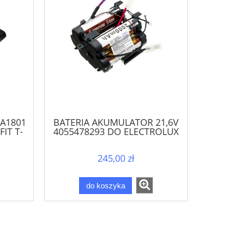
A1801
BATERIA AKUMULATOR 21,6V
IT T-
4055478293 DO ELECTROLUX
PRO
PQ91-40GG AEG QX9-1-40GG
245,00 zł
do koszyka