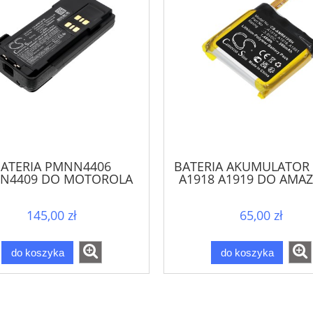
ATERIA PMNN4406
BATERIA AKUMULATOR 
N4409 DO MOTOROLA
A1918 A1919 DO AMAZF
4400 DP4600 DP4800
REX AMAZFIT T-REX 
P8600 XPR XiR
145,00 zł
65,00 zł
do koszyka
do koszyka