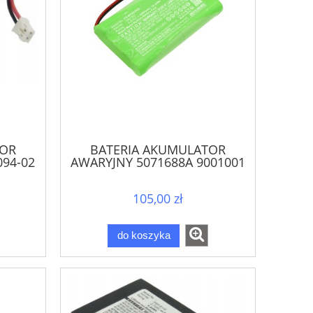
TOR
BATERIA AKUMULATOR
094-02
AWARYJNY 5071688A 9001001
ECH-
9,6V 2Ah DO BRAM NAPĘDU
SOMFY
105,00 zł
do koszyka