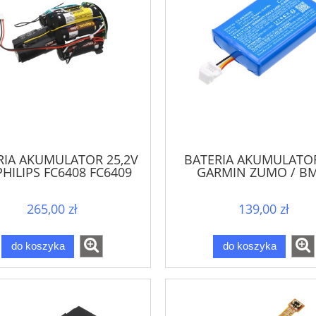
RIA AKUMULATOR 25,2V
BATERIA AKUMULATO
HILIPS FC6408 FC6409
GARMIN ZUMO / B
409/01 FC6171 FC6172
Motorrad Navigator V
Endurance
265,00 zł
139,00 zł
do koszyka
do koszyka