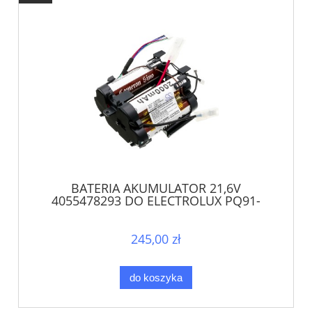
BATERIA AKUMULATOR 21,6V
4055478293 DO ELECTROLUX PQ91-
40GG AEG QX9-1-40GG
245,00 zł
do koszyka