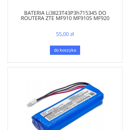
BATERIA Li3823T43P3h715345 DO
ROUTERA ZTE MF910 MF910S MF920
MF971 MF971R
55,00 zł
do koszyka