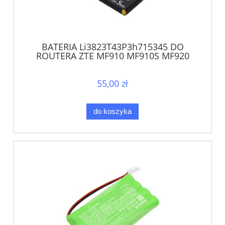
BATERIA Li3823T43P3h715345 DO
ROUTERA ZTE MF910 MF910S MF920
MF971 MF971R
55,00 zł
do koszyka