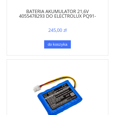
BATERIA AKUMULATOR 21,6V
4055478293 DO ELECTROLUX PQ91-
40GG AEG QX9-1-40GG
245,00 zł
do koszyka